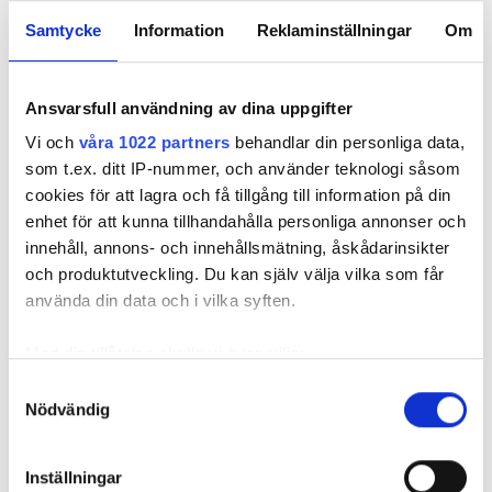
Antal deltagare
Samtycke
Information
Reklaminställningar
Om
Ansvarsfull användning av dina uppgifter
Spelform
Vi och
våra 1022 partners
behandlar din personliga data,
som t.ex. ditt IP-nummer, och använder teknologi såsom
cookies för att lagra och få tillgång till information på din
Regler och tävlingsvillkor
enhet för att kunna tillhandahålla personliga annonser och
innehåll, annons- och innehållsmätning, åskådarinsikter
och produktutveckling. Du kan själv välja vilka som får
använda din data och i vilka syften.
Golfa året runt.
Med din tillåtelse skulle vi även vilja:
Samla in information om din geografiska plats som
Samtyckesval
Nödvändig
Numera kan du spela golf året runt även på
kan ha en noggrannhet på upp till flera meter
Identifiera din enhet genom att aktivt skanna den för
våra nordliga breddgrader. Klicka för att få
specifika kännetecken (fingeravtryck)
tips om hur du maxar din simulatorgolf och
Inställningar