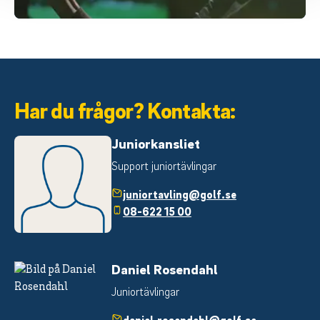
Har du frågor? Kontakta:
Juniorkansliet
Support juniortävlingar
juniortavling@golf.se
08-622 15 00
Daniel Rosendahl
Juniortävlingar
daniel.rosendahl@golf.se