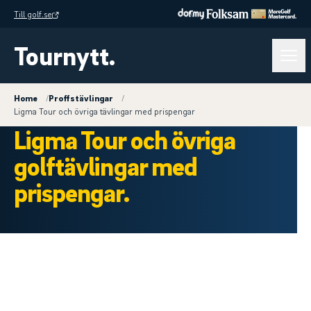
Till golf.se
Tournytt.
Home
/
Proffstävlingar
/
Ligma Tour och övriga tävlingar med prispengar
Ligma Tour och övriga
golftävlingar med
prispengar.