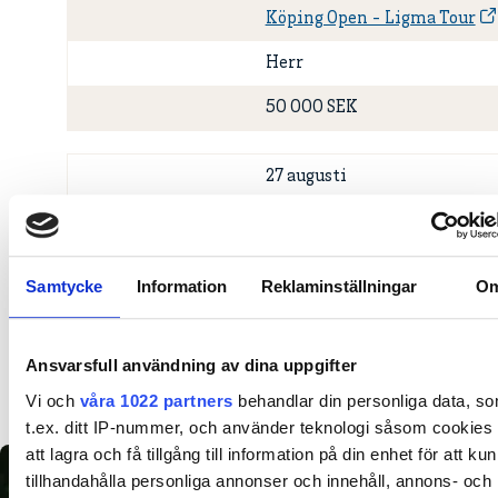
Köping Open - Ligma Tour
Herr
50 000 SEK
27 augusti
Lindesberg Open - Final Lig
Tour
Samtycke
Information
Reklaminställningar
O
Herr
60 000 SEK
Ansvarsfull användning av dina uppgifter
Vi och
våra 1022 partners
behandlar din personliga data, s
t.ex. ditt IP-nummer, och använder teknologi såsom cookies 
att lagra och få tillgång till information på din enhet för att ku
tillhandahålla personliga annonser och innehåll, annons- och