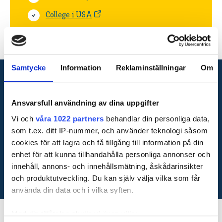
College i USA
Samtycke
Information
Reklaminställningar
Om
Har du frågor? Kontakta:
Ansvarsfull användning av dina uppgifter
Daniel Rosendahl
Vi och
våra 1022 partners
behandlar din personliga data,
som t.ex. ditt IP-nummer, och använder teknologi såsom
Juniortävlingar
cookies för att lagra och få tillgång till information på din
daniel.rosendahl@golf.se
enhet för att kunna tillhandahålla personliga annonser och
08-622 15 34
innehåll, annons- och innehållsmätning, åskådarinsikter
och produktutveckling. Du kan själv välja vilka som får
använda din data och i vilka syften.
Med din tillåtelse skulle vi även vilja: