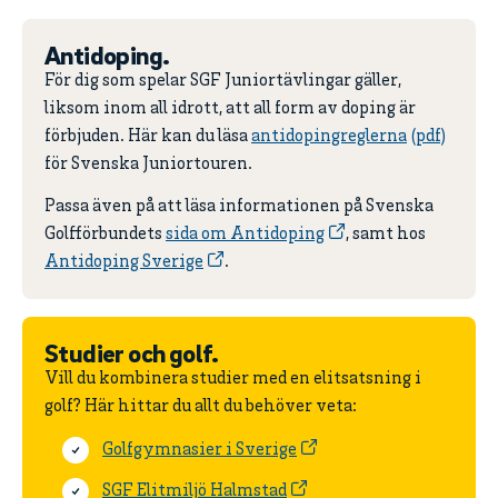
Antidoping.
För dig som spelar SGF Juniortävlingar gäller,
liksom inom all idrott, att all form av doping är
förbjuden. Här kan du läsa
antidopingreglerna
för Svenska Juniortouren.
Passa även på att läsa informationen på Svenska
Golfförbundets
sida om Antidoping
, samt hos
Antidoping Sverige
.
Studier och golf.
Vill du kombinera studier med en elitsatsning i
golf? Här hittar du allt du behöver veta:
Golfgymnasier i Sverige
SGF Elitmiljö Halmstad