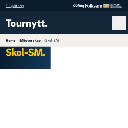
Till golf.se
Tournytt.
Home
/
Mästerskap
/
Skol-SM
Skol-SM.