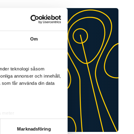
Om
änder teknologi såsom
rsonliga annonser och innehåll,
a som får använda din data
a meter
k)
ljsektionen
. Du kan ändra
Marknadsföring