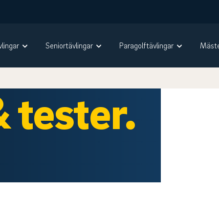
vlingar
Seniortävlingar
Paragolftävlingar
Mäste
 tester.