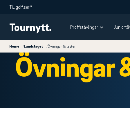
Till golf.se
Tournytt.
Proffstävlingar
Juniortä
Home
/
Landslaget
/
Övningar & tester
Övningar &