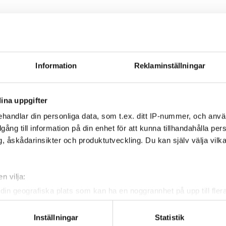
Information
Reklaminställningar
här testet behöver du
ina uppgifter
 från olika avstånd. Du
bra du är på att lyckas på
handlar din personliga data, som t.ex. ditt IP-nummer, och anv
ånger och testet visar
illgång till information på din enhet för att kunna tillhandahålla pe
idigare försök.
, åskådarinsikter och produktutveckling. Du kan själv välja vilk
n vilja:
din geografiska plats som kan ha en noggrannhet på upp till fler
om att aktivt skanna den för specifika kännetecken (fingeravtryc
rsonliga uppgifter behandlas och ställ in dina preferenser i
deta
Inställningar
Statistik