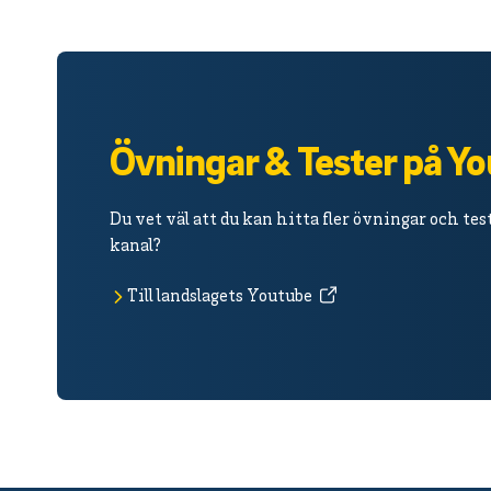
Övningar & Tester på Y
Du vet väl att du kan hitta fler övningar och te
kanal?
Till landslagets Youtube