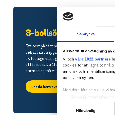
8-bollsövningen.
Samtycke
Ett test på ditt närspel. För att scora bra på det 
Ansvarsfull användning av d
behärska chippar, pitchar, lobbar och bunkerslag
byter läge varje gång och får därmed reda på hur 
Vi och
våra 1022 partners
be
ett försök. Du återkommer till samma läge fem g
cookies för att lagra och få t
därmed också vilken förmåga du har att lära av t
annons- och innehållsmätning
och i vilka syften.
Ladda hem övningen här
Med din tillåtelse skulle vi äve
Samla in information om 
Identifiera din enhet gen
Samtyckesval
Ta reda på mer om hur dina pe
Nödvändig