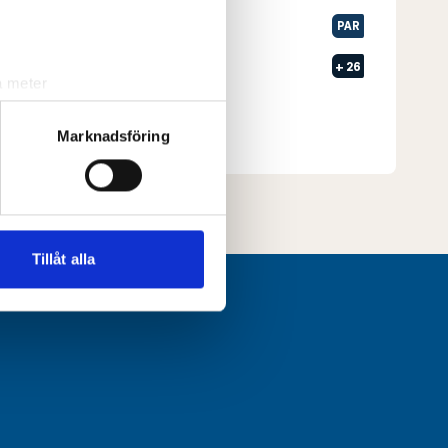
4
Landskrona GK
PAR
5
Båstad GK
+
26
a meter
Senast uppdaterad:
21:06
k)
ljsektionen
. Du kan ändra
Marknadsföring
Se full leaderboard
andahålla funktioner för
n information från din enhet
 tur kombinera informationen
Tillåt alla
deras tjänster.