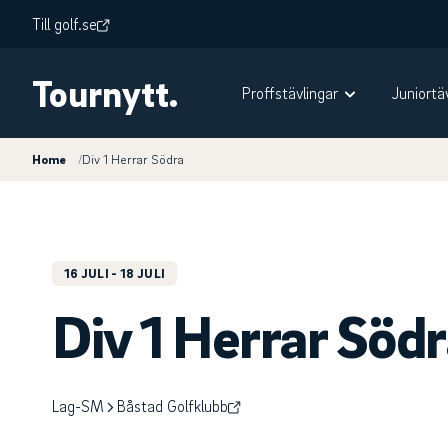
Till golf.se
Tournytt.
Proffstävlingar
Juniortä
Home
/
Div 1 Herrar Södra
16 JULI
- 18 JULI
Div 1 Herrar Söd
Lag-SM
Båstad Golfklubb