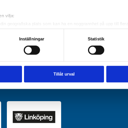
n vilja:
din geografiska plats som kan ha en noggrannhet på upp till fler
om att aktivt skanna den för specifika kännetecken (fingeravtryc
rsonliga uppgifter behandlas och ställ in dina preferenser i
deta
Inställningar
Statistik
ke när som helst från cookie-förklaringen.
e för att anpassa innehållet och annonserna till användarna, tillh
vår trafik. Vi vidarebefordrar även sådana identifierare och anna
nnons- och analysföretag som vi samarbetar med. Dessa kan i sin
Tillåt urval
har tillhandahållit eller som de har samlat in när du har använt 