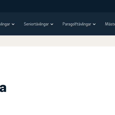
vlingar
Seniortävlingar
Paragolftävlingar
Mäste
ra