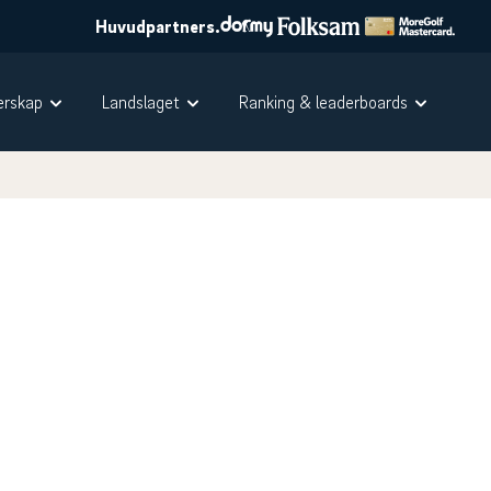
Huvudpartners.
rskap
Landslaget
Ranking & leaderboards