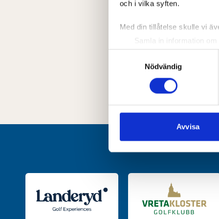
och i vilka syften.
Med din tillåtelse skulle vi äve
Samla in information om 
Identifiera din enhet gen
Samtyckesval
Ta reda på mer om hur dina pe
Nödvändig
eller dra tillbaka ditt samtyc
Vi använder enhetsidentifierar
sociala medier och analysera 
till de sociala medier och a
Avvisa
med annan information som du 