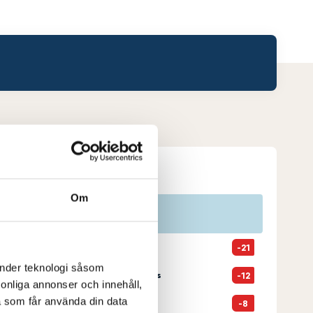
Leaderboard.
Om
Pos
Lag
1
Falsterbo GK
-21
änder teknologi såsom
2
Kristianstad GK i Åhus
-12
rsonliga annonser och innehåll,
a som får använda din data
3
Ljunghusens GK
-8