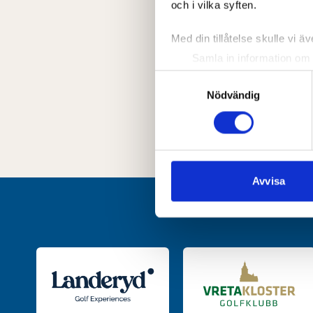
och i vilka syften.
Med din tillåtelse skulle vi äve
Samla in information om 
Identifiera din enhet gen
Samtyckesval
Ta reda på mer om hur dina pe
Nödvändig
eller dra tillbaka ditt samtyc
Vi använder enhetsidentifierar
sociala medier och analysera 
till de sociala medier och a
Avvisa
med annan information som du 