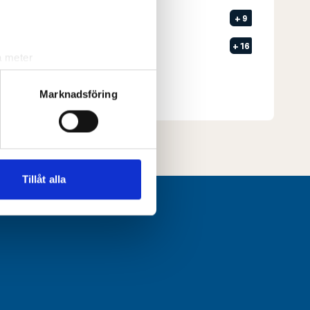
4
Jönköpings GK
+
9
5
Kalmar GK
+
16
a meter
Senast uppdaterad:
12:58
k)
ljsektionen
. Du kan ändra
Marknadsföring
Se full leaderboard
andahålla funktioner för
n information från din enhet
 tur kombinera informationen
Tillåt alla
deras tjänster.