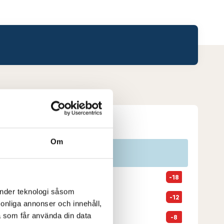
Leaderboard.
Om
Pos
Lag
1
Halmstad GK
-18
änder teknologi såsom
2
Falkenbergs GK
-12
rsonliga annonser och innehåll,
a som får använda din data
3
Hooks GK
-8