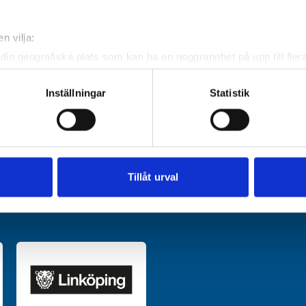
n vilja:
din geografiska plats som kan ha en noggrannhet på upp till fler
om att aktivt skanna den för specifika kännetecken (fingeravtryc
rsonliga uppgifter behandlas och ställ in dina preferenser i
deta
Inställningar
Statistik
ke när som helst från cookie-förklaringen.
e för att anpassa innehållet och annonserna till användarna, tillh
vår trafik. Vi vidarebefordrar även sådana identifierare och anna
nnons- och analysföretag som vi samarbetar med. Dessa kan i sin
Tillåt urval
har tillhandahållit eller som de har samlat in när du har använt 