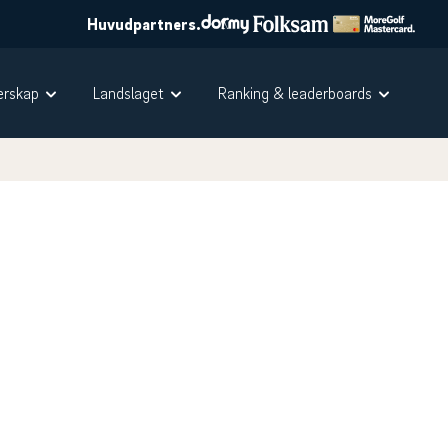
Huvudpartners.
rskap
Landslaget
Ranking & leaderboards