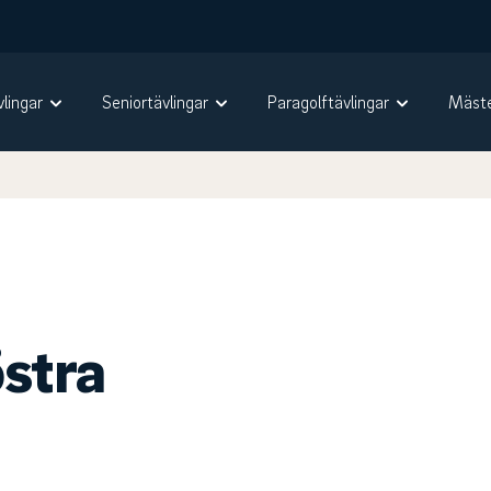
vlingar
Seniortävlingar
Paragolftävlingar
Mäste
östra