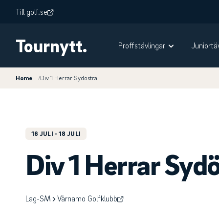
Till golf.se
Tournytt.
Proffstävlingar
Juniortä
Home
/
Div 1 Herrar Sydöstra
16 JULI
- 18 JULI
Div 1 Herrar Syd
Lag-SM
Värnamo Golfklubb