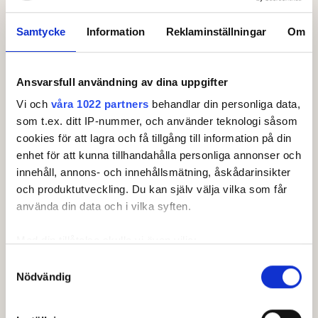
Samtycke
Information
Reklaminställningar
Om
Ansvarsfull användning av dina uppgifter
Leaderboard.
Vi och
våra 1022 partners
behandlar din personliga data,
som t.ex. ditt IP-nummer, och använder teknologi såsom
Pos
Lag
cookies för att lagra och få tillgång till information på din
enhet för att kunna tillhandahålla personliga annonser och
1
GolfUppsala AIK
-10
innehåll, annons- och innehållsmätning, åskådarinsikter
2
Stockholms GK
PAR
och produktutveckling. Du kan själv välja vilka som får
använda din data och i vilka syften.
3
Bro Hof Slott GC
+
9
Med din tillåtelse skulle vi även vilja:
4
Sundsvalls GK
+
11
Samla in information om din geografiska plats som
Samtyckesval
5
Huvudstadens GK
+
17
Nödvändig
kan ha en noggrannhet på upp till flera meter
Visa fler
Identifiera din enhet genom att aktivt skanna den för
Senast uppdaterad:
23:55
specifika kännetecken (fingeravtryck)