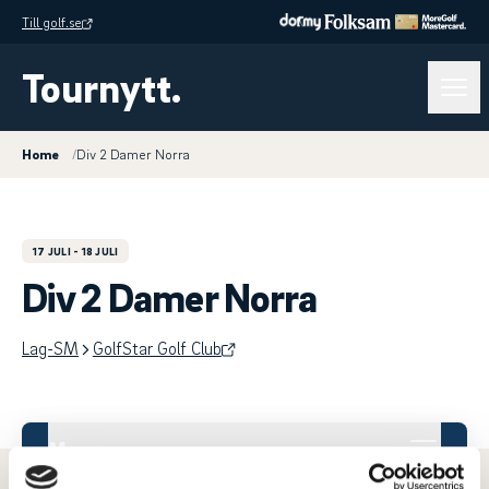
Till golf.se
Tournytt.
Home
/
Div 2 Damer Norra
17 JULI
- 18 JULI
Div 2 Damer Norra
Lag-SM
GolfStar Golf Club
Meny