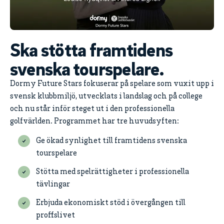
Ska stötta framtidens
svenska tourspelare.
Dormy Future Stars fokuserar på spelare som vuxit upp i
svensk klubbmiljö, utvecklats i landslag och på college
och nu står inför steget ut i den professionella
golfvärlden. Programmet har tre huvudsyften:
Ge ökad synlighet till framtidens svenska
tourspelare
Stötta med spelrättigheter i professionella
tävlingar
Erbjuda ekonomiskt stöd i övergången till
proffslivet