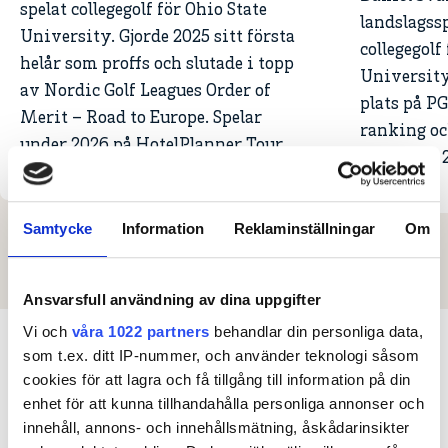
spelat collegegolf för Ohio State
landslagssp
University. Gjorde 2025 sitt första
collegegol
helår som proffs och slutade i topp
University.
av Nordic Golf Leagues Order of
plats på P
Merit – Road to Europe. Spelar
ranking oc
under 2026 på HotelPlanner Tour.
Americas 
Samtycke
Information
Reklaminställningar
Om
Ansvarsfull användning av dina uppgifter
Vi och
våra 1022 partners
behandlar din personliga data,
som t.ex. ditt IP-nummer, och använder teknologi såsom
cookies för att lagra och få tillgång till information på din
enhet för att kunna tillhandahålla personliga annonser och
innehåll, annons- och innehållsmätning, åskådarinsikter