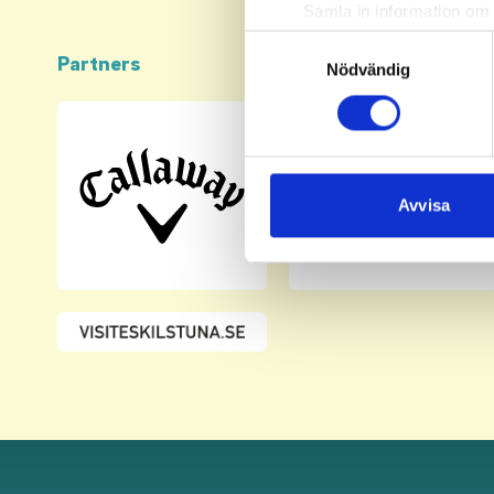
Samla in information om 
Identifiera din enhet gen
Samtyckesval
Partners
Ta reda på mer om hur dina pe
Nödvändig
eller dra tillbaka ditt samtyc
Vi använder enhetsidentifierar
sociala medier och analysera 
till de sociala medier och a
Avvisa
med annan information som du 