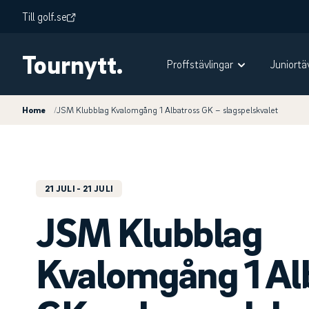
Till golf.se
Tournytt.
Proffstävlingar
Juniortä
Home
/
JSM Klubblag Kvalomgång 1 Albatross GK – slagspelskvalet
21 JULI
- 21 JULI
JSM Klubblag
Kvalomgång 1 Al