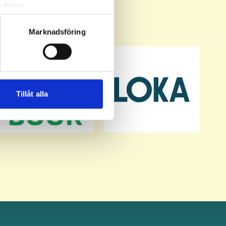
a meter
k)
ljsektionen
. Du kan ändra
Marknadsföring
andahålla funktioner för
n information från din enhet
 tur kombinera informationen
Tillåt alla
deras tjänster.