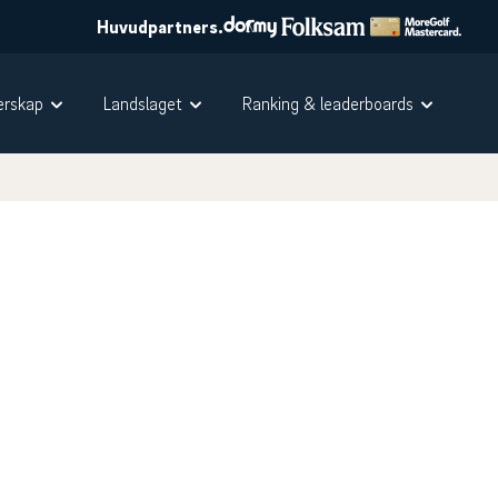
Huvudpartners.
rskap
Landslaget
Ranking & leaderboards