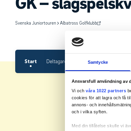
GK – slagspelskv
Svenska Juniortouren
Albatross Golfklubb
Start
Deltagare
Starttider
Resultat
Samtycke
Ansvarsfull användning av d
Vi och
våra 1022 partners
be
cookies för att lagra och få t
annons- och innehållsmätning
och i vilka syften.
Med din tillåtelse skulle vi äve