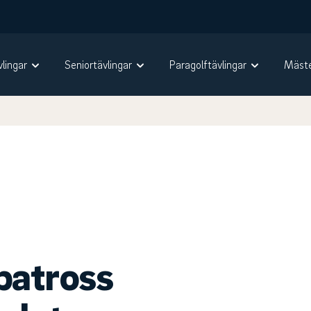
vlingar
Seniortävlingar
Paragolftävlingar
Mäste
batross