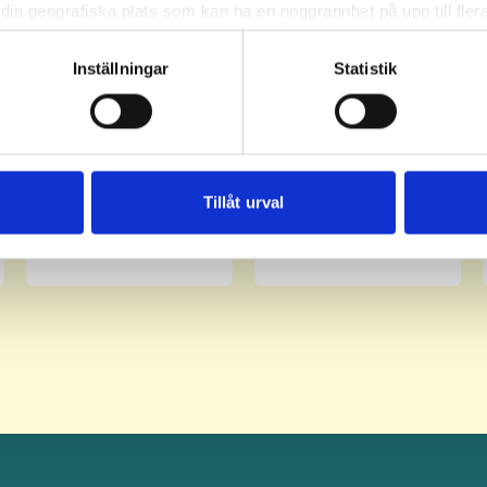
din geografiska plats som kan ha en noggrannhet på upp till fler
om att aktivt skanna den för specifika kännetecken (fingeravtryc
rsonliga uppgifter behandlas och ställ in dina preferenser i
deta
Inställningar
Statistik
ke när som helst från cookie-förklaringen.
e för att anpassa innehållet och annonserna till användarna, tillh
vår trafik. Vi vidarebefordrar även sådana identifierare och anna
nnons- och analysföretag som vi samarbetar med. Dessa kan i sin
Tillåt urval
har tillhandahållit eller som de har samlat in när du har använt 