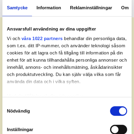
Samtycke
Information
Reklaminställningar
Om
Meny
Ansvarsfull användning av dina uppgifter
Vi och
våra 1022 partners
behandlar din personliga data,
som t.ex. ditt IP-nummer, och använder teknologi såsom
cookies för att lagra och få tillgång till information på din
enhet för att kunna tillhandahålla personliga annonser och
innehåll, annons- och innehållsmätning, åskådarinsikter
och produktutveckling. Du kan själv välja vilka som får
Partners
använda din data och i vilka syften.
Med din tillåtelse skulle vi även vilja:
Samla in information om din geografiska plats som
Samtyckesval
Nödvändig
kan ha en noggrannhet på upp till flera meter
Identifiera din enhet genom att aktivt skanna den för
specifika kännetecken (fingeravtryck)
Inställningar
Ta reda på mer om hur dina personliga uppgifter