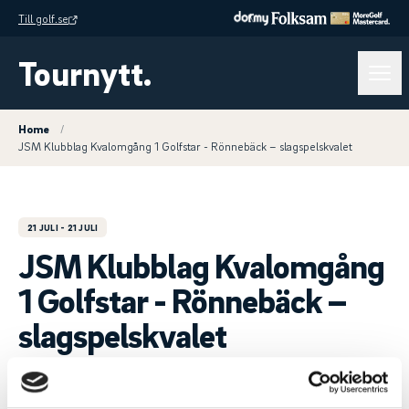
Till golf.se
Tournytt.
Home
/
JSM Klubblag Kvalomgång 1 Golfstar - Rönnebäck – slagspelskvalet
21 JULI
- 21 JULI
JSM Klubblag Kvalomgång
1 Golfstar - Rönnebäck –
slagspelskvalet
Svenska Juniortouren
GolfStar Golf Club