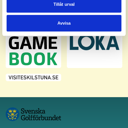
Dessa kan i sin tur kombinera informationen med annan
Tillåt urval
information som du har tillhandahållit eller som de har
samlat in när du har använt deras tjänster.
Avvisa