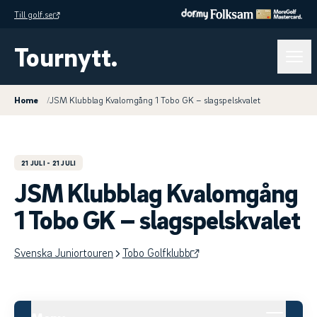
Till golf.se
Tournytt.
Home
/
JSM Klubblag Kvalomgång 1 Tobo GK – slagspelskvalet
21 JULI
- 21 JULI
JSM Klubblag Kvalomgång
1 Tobo GK – slagspelskvalet
Svenska Juniortouren
Tobo Golfklubb