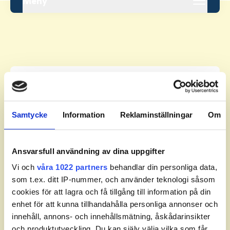
Meny
Leaderboard.
Pos
Lag
Samtycke
Information
Reklaminställningar
Om
Inga resultat tillgängliga ännu.
Ansvarsfull användning av dina uppgifter
Vi och
våra 1022 partners
behandlar din personliga data,
som t.ex. ditt IP-nummer, och använder teknologi såsom
cookies för att lagra och få tillgång till information på din
enhet för att kunna tillhandahålla personliga annonser och
innehåll, annons- och innehållsmätning, åskådarinsikter
Visa fler
och produktutveckling. Du kan själv välja vilka som får