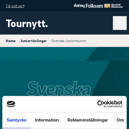
Till golf.se
Tournytt.
Home
/
Juniortävlingar
/
Svenska Juniortouren
Samtycke
Information
Reklaminställningar
Om