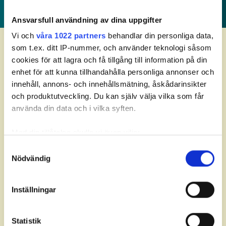
Ansvarsfull användning av dina uppgifter
Meny
Vi och
våra 1022 partners
behandlar din personliga data,
som t.ex. ditt IP-nummer, och använder teknologi såsom
cookies för att lagra och få tillgång till information på din
enhet för att kunna tillhandahålla personliga annonser och
Partners
innehåll, annons- och innehållsmätning, åskådarinsikter
och produktutveckling. Du kan själv välja vilka som får
använda din data och i vilka syften.
Med din tillåtelse skulle vi även vilja:
Samla in information om din geografiska plats som
Samtyckesval
Nödvändig
kan ha en noggrannhet på upp till flera meter
Identifiera din enhet genom att aktivt skanna den för
specifika kännetecken (fingeravtryck)
Inställningar
Ta reda på mer om hur dina personliga uppgifter
behandlas och ställ in dina preferenser i
detaljsektionen
.
Statistik
Du kan ändra eller dra tillbaka ditt samtycke när som