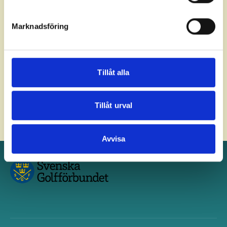
helst från cookie-förklaringen.
Marknadsföring
Vi använder enhetsidentifierare för att anpassa innehållet
och annonserna till användarna, tillhandahålla funktioner
för sociala medier och analysera vår trafik. Vi
vidarebefordrar även sådana identifierare och annan
Tillåt alla
information från din enhet till de sociala medier och
annons- och analysföretag som vi samarbetar med.
Dessa kan i sin tur kombinera informationen med annan
Tillåt urval
information som du har tillhandahållit eller som de har
samlat in när du har använt deras tjänster.
Avvisa