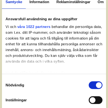
Samtycke
Information
Reklaminställningar
Om
Pojkar: A-stege
Pojkar: B-stege
Ansvarsfull användning av dina uppgifter
Vi och
våra 1022 partners
behandlar din personliga data,
som t.ex. ditt IP-nummer, och använder teknologi såsom
cookies för att lagra och få tillgång till information på din
enhet för att kunna tillhandahålla personliga annonser och
innehåll, annons- och innehållsmätning, åskådarinsikter
och produktutveckling. Du kan själv välja vilka som får
använda din data och i vilka syften.
Med din tillåtelse skulle vi även vilja:
Om JSM Match.
Samla in information om din geografiska plats som
Samtyckesval
Nödvändig
kan ha en noggrannhet på upp till flera meter
Det individuella juniormästerskapet i
Identifiera din enhet genom att aktivt skanna den för
matchspel spelas årligen som en av
specifika kännetecken (fingeravtryck)
deltävlingarna på
Svenska Juniortouren
Elit –
Inställningar
Ta reda på mer om hur dina personliga uppgifter
den högsta av tourens fyra nivåer. Tävlingen