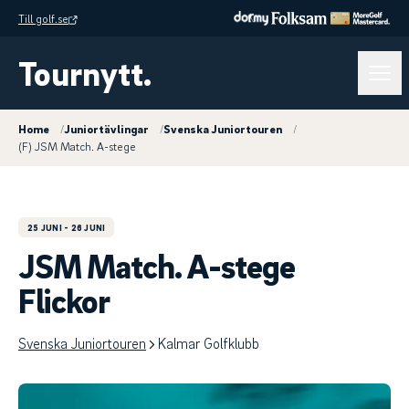
Till golf.se
Tournytt.
Home
/
Juniortävlingar
/
Svenska Juniortouren
/
(F) JSM Match. A-stege
25 JUNI
- 26 JUNI
JSM Match. A-stege
Flickor
Svenska Juniortouren
Kalmar Golfklubb