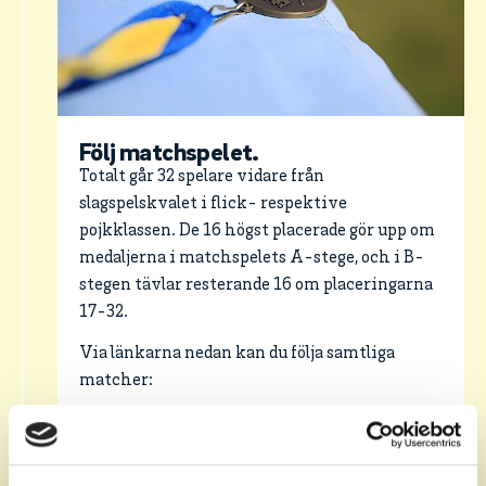
Följ matchspelet.
Totalt går 32 spelare vidare från
slagspelskvalet i flick- respektive
pojkklassen. De 16 högst placerade gör upp om
medaljerna i matchspelets A-stege, och i B-
stegen tävlar resterande 16 om placeringarna
17-32.
Via länkarna nedan kan du följa samtliga
matcher:
Flickor: A-stege
Flickor: B-stege