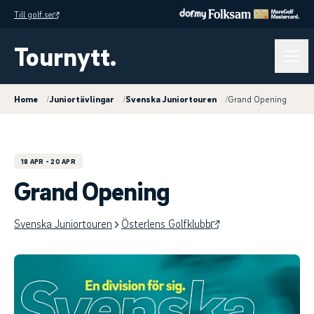
Till golf.se
Tournytt.
Home
/
Juniortävlingar
/
Svenska Juniortouren
/
Grand Opening
18 APR
- 20 APR
Grand Opening
Svenska Juniortouren
Österlens Golfklubb