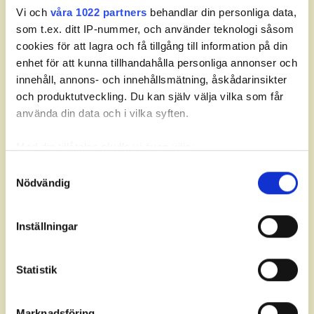
Vi och
våra 1022 partners
behandlar din personliga data,
som t.ex. ditt IP-nummer, och använder teknologi såsom
Om Grand Opening.
cookies för att lagra och få tillgång till information på din
Grand Opening är säsongens första tävling och
enhet för att kunna tillhandahålla personliga annonser och
arrangeras i södra Sverige för att ge bästa
innehåll, annons- och innehållsmätning, åskådarinsikter
möjlighet till en bana i bra kondition.
och produktutveckling. Du kan själv välja vilka som får
Tävlingen samlar 156 juniorer från hela landet
använda din data och i vilka syften.
och spelas som individuell slagtävling över tre
Med din tillåtelse skulle vi även vilja:
dagar, 54 hål. De åtta bäst placerade pojkarna
och de fyra bäst placerade flickorna får en
Samla in information om din geografiska plats som
Samtyckesval
plats till Svenska Juniortouren Elit omgång 1.
Nödvändig
kan ha en noggrannhet på upp till flera meter
Identifiera din enhet genom att aktivt skanna den för
specifika kännetecken (fingeravtryck)
Inställningar
Ta reda på mer om hur dina personliga uppgifter
behandlas och ställ in dina preferenser i
detaljsektionen
.
Statistik
Du kan ändra eller dra tillbaka ditt samtycke när som
Leaderboard.
helst från cookie-förklaringen.
Marknadsföring