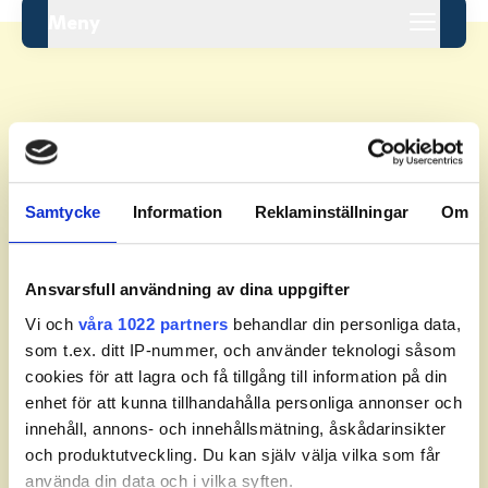
Meny
Resultat.
Samtycke
Information
Reklaminställningar
Om
Tävlingen startar inom
Ansvarsfull användning av dina uppgifter
kort
Vi och
våra 1022 partners
behandlar din personliga data,
som t.ex. ditt IP-nummer, och använder teknologi såsom
cookies för att lagra och få tillgång till information på din
enhet för att kunna tillhandahålla personliga annonser och
innehåll, annons- och innehållsmätning, åskådarinsikter
och produktutveckling. Du kan själv välja vilka som får
Se startlistan
använda din data och i vilka syften.