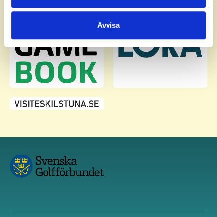
information som du har tillhandahållit eller som de har
samlat in när du har använt deras tjänster.
Avvisa