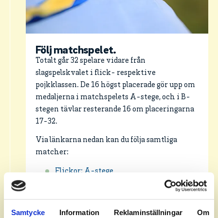
Följ matchspelet.
Totalt går 32 spelare vidare från
slagspelskvalet i flick- respektive
pojkklassen. De 16 högst placerade gör upp om
medaljerna i matchspelets A-stege, och i B-
stegen tävlar resterande 16 om placeringarna
17-32.
Via länkarna nedan kan du följa samtliga
matcher:
Flickor: A-stege
Flickor: B-stege
Pojkar: A-stege
Samtycke
Information
Reklaminställningar
Om