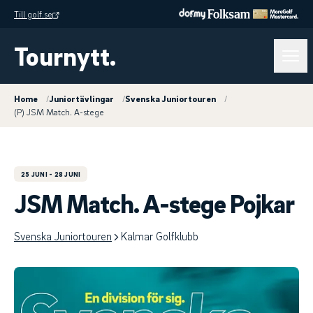
Till golf.se
Tournytt.
Home
/
Juniortävlingar
/
Svenska Juniortouren
/
(P) JSM Match. A-stege
25 JUNI
- 28 JUNI
JSM Match. A-stege Pojkar
Svenska Juniortouren
Kalmar Golfklubb