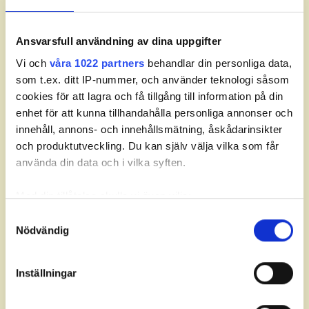
Pojkar: B-stege
Ansvarsfull användning av dina uppgifter
Vi och
våra 1022 partners
behandlar din personliga data,
som t.ex. ditt IP-nummer, och använder teknologi såsom
cookies för att lagra och få tillgång till information på din
enhet för att kunna tillhandahålla personliga annonser och
innehåll, annons- och innehållsmätning, åskådarinsikter
och produktutveckling. Du kan själv välja vilka som får
använda din data och i vilka syften.
Med din tillåtelse skulle vi även vilja:
Om JSM Match.
Samla in information om din geografiska plats som
Samtyckesval
Det individuella juniormästerskapet i
Nödvändig
kan ha en noggrannhet på upp till flera meter
matchspel spelas årligen som en av
Identifiera din enhet genom att aktivt skanna den för
deltävlingarna på
Svenska Juniortouren
Elit –
specifika kännetecken (fingeravtryck)
den högsta av tourens fyra nivåer. Tävlingen
Inställningar
Ta reda på mer om hur dina personliga uppgifter
är ett av två individuella juniormästerskap i
behandlas och ställ in dina preferenser i
detaljsektionen
.
golf och spelas i två klasser (flickor och pojkar)