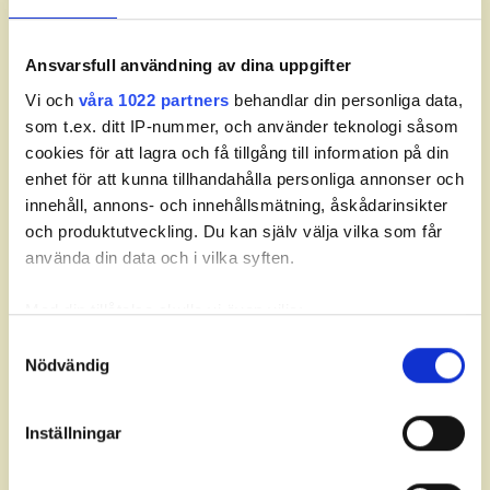
Pojkar: B-stege
Ansvarsfull användning av dina uppgifter
Vi och
våra 1022 partners
behandlar din personliga data,
som t.ex. ditt IP-nummer, och använder teknologi såsom
cookies för att lagra och få tillgång till information på din
enhet för att kunna tillhandahålla personliga annonser och
innehåll, annons- och innehållsmätning, åskådarinsikter
och produktutveckling. Du kan själv välja vilka som får
använda din data och i vilka syften.
Med din tillåtelse skulle vi även vilja:
Om JSM Match.
Samla in information om din geografiska plats som
Samtyckesval
Det individuella juniormästerskapet i
Nödvändig
kan ha en noggrannhet på upp till flera meter
matchspel spelas årligen som en av
Identifiera din enhet genom att aktivt skanna den för
deltävlingarna på
Svenska Juniortouren
Elit –
specifika kännetecken (fingeravtryck)
den högsta av tourens fyra nivåer. Tävlingen
Inställningar
Ta reda på mer om hur dina personliga uppgifter
är ett av två individuella juniormästerskap i
behandlas och ställ in dina preferenser i
detaljsektionen
.
golf och spelas i två klasser (flickor och pojkar)