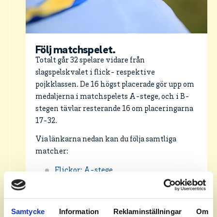
Följ matchspelet.
Totalt går 32 spelare vidare från
slagspelskvalet i flick- respektive
pojkklassen. De 16 högst placerade gör upp om
medaljerna i matchspelets A-stege, och i B-
stegen tävlar resterande 16 om placeringarna
17-32.
Via länkarna nedan kan du följa samtliga
matcher:
Flickor: A-stege
Flickor: B-stege
Pojkar: A-stege
Samtycke
Information
Reklaminställningar
Om