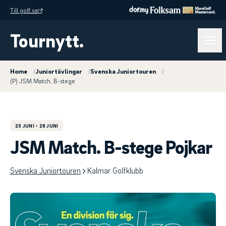
Till golf.se
Tournytt.
Home
/
Juniortävlingar
/
Svenska Juniortouren
/
(P) JSM Match. B-stege
25 JUNI
- 26 JUNI
JSM Match. B-stege Pojkar
Svenska Juniortouren
Kalmar Golfklubb