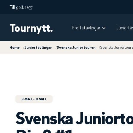
Till golf.se
Tournytt.
Proffstävlingar
Juniortä
Home
/
Juniortävlingar
/
Svenska Juniortouren
/
Svenska Juniortoure
9 MAJ
- 9 MAJ
Svenska Juniort