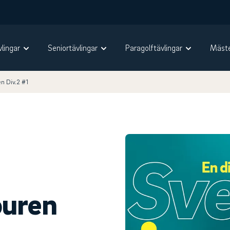
vlingar
Seniortävlingar
Paragolftävlingar
Mäste
n Div.2 #1
ouren