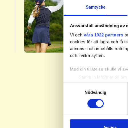
2.​
Samtycke
Svenska 
fyra nivå
Ansvarsfull användning av d
Handicap
Vi och
våra 1022 partners
be
​Läs me
cookies för att lagra och få t
annons- och innehållsmätning
och i vilka syften.
Med din tillåtelse skulle vi äve
Samla in information om 
Identifiera din enhet gen
Samtyckesval
Ta reda på mer om hur dina pe
Nödvändig
eller dra tillbaka ditt samtyc
Vi använder enhetsidentifierar
sociala medier och analysera 
till de sociala medier och a
Avvisa