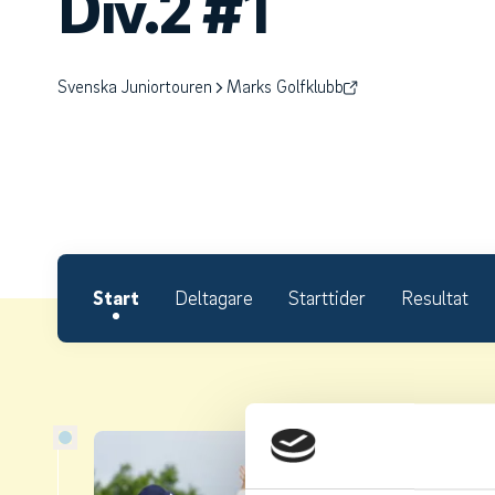
Div.2 #1
Svenska Juniortouren
Marks Golfklubb
Start
Deltagare
Starttider
Resultat
Om S