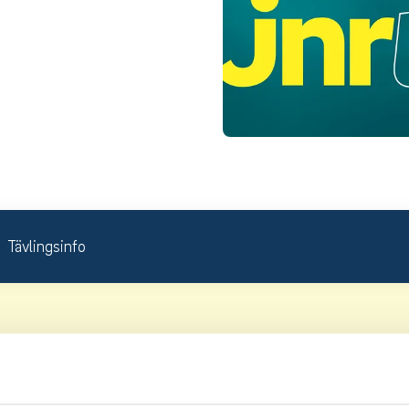
Tävlingsinfo
venska Juniortouren Division