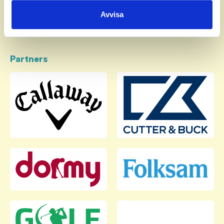
samlat in när du har använt deras tjänster.
Avvisa
Partners