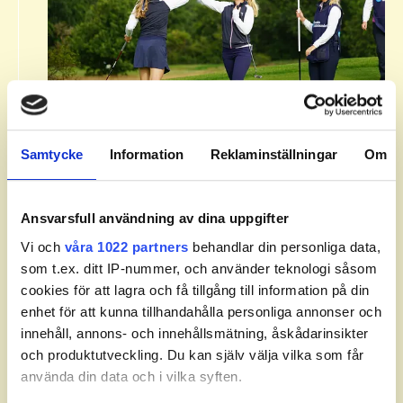
Om Svenska Juniortouren Division
2.​
Samtycke
Information
Reklaminställningar
Om
Svenska Juniortouren Division 2 är den andra
av tourens fyra nivåer: division 3, division 2,
division 1 och elit. Handicapgränsen är 10,0
Ansvarsfull användning av dina uppgifter
för pojkar och 14,0 för flickor.​
Vi och
våra 1022 partners
behandlar din personliga data,
som t.ex. ditt IP-nummer, och använder teknologi såsom
​Läs mer om Svenska Juniortouren och dess
cookies för att lagra och få tillgång till information på din
divisioner.
enhet för att kunna tillhandahålla personliga annonser och
innehåll, annons- och innehållsmätning, åskådarinsikter
och produktutveckling. Du kan själv välja vilka som får
använda din data och i vilka syften.