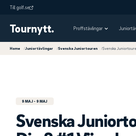
Till golf.se
Tournytt.
Proffstävlingar
Juniortä
Home
/
Juniortävlingar
/
Svenska Juniortouren
/
Svenska Juniortoure
9 MAJ
- 9 MAJ
Svenska Juniort