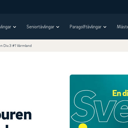
vlingar
Seniortävlingar
Paragolftävlingar
Mäste
n Div.3 #1 Värmland
ouren