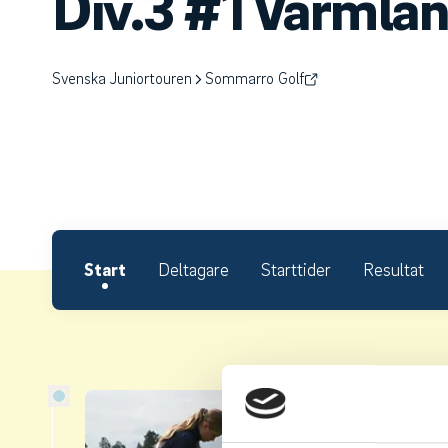
Div.3 #1 Värmla
Svenska Juniortouren
Sommarro Golf
Start
Deltagare
Starttider
Resultat
Om S