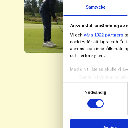
3.​
Samtycke
Svenska 
fyra nivå
Ansvarsfull användning av d
Handicap
Vi och
våra 1022 partners
be
​Läs me
cookies för att lagra och få t
annons- och innehållsmätning
och i vilka syften.
Med din tillåtelse skulle vi äve
Samla in information om 
Identifiera din enhet gen
Samtyckesval
Ta reda på mer om hur dina pe
Nödvändig
eller dra tillbaka ditt samtyc
Vi använder enhetsidentifierar
sociala medier och analysera 
till de sociala medier och a
Avvisa