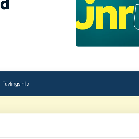
nd
Tävlingsinfo
venska Juniortouren Division