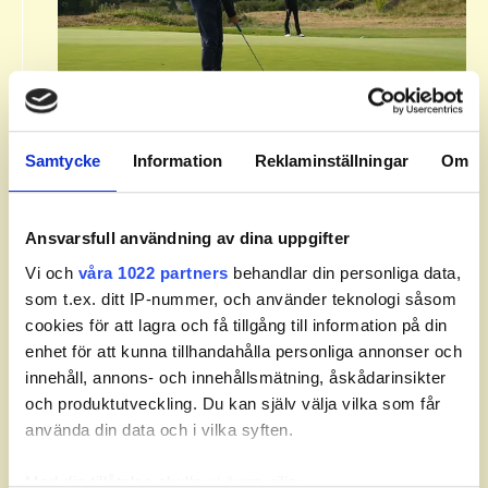
Om Svenska Juniortouren Division
Samtycke
Information
Reklaminställningar
Om
3.​
Svenska Juniortouren Division 3 är den första
av tourens fyra nivåer: division 3, division 2,
Ansvarsfull användning av dina uppgifter
division 1 och elit. Handicapgränsen är 30,0
Vi och
våra 1022 partners
behandlar din personliga data,
för pojkar och flickor.​
som t.ex. ditt IP-nummer, och använder teknologi såsom
cookies för att lagra och få tillgång till information på din
​Läs mer om Svenska Juniortouren och dess
enhet för att kunna tillhandahålla personliga annonser och
divisioner.
innehåll, annons- och innehållsmätning, åskådarinsikter
och produktutveckling. Du kan själv välja vilka som får
använda din data och i vilka syften.
Med din tillåtelse skulle vi även vilja: