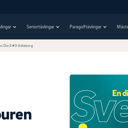
vlingar
Seniortävlingar
Paragolftävlingar
Mäste
en Div.3 #3 Göteborg
ouren