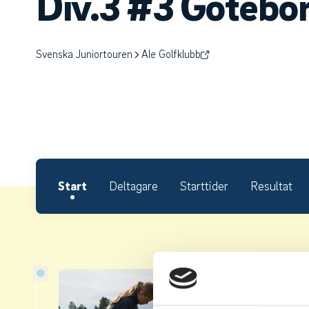
Div.3 #3 Götebo
Svenska Juniortouren
Ale Golfklubb
Start
Deltagare
Starttider
Resultat
Om S