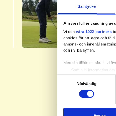
3.​
Samtycke
Svenska 
fyra nivå
Ansvarsfull användning av d
Handicap
Vi och
våra 1022 partners
be
​Läs me
cookies för att lagra och få t
annons- och innehållsmätning
och i vilka syften.
Med din tillåtelse skulle vi äve
Samla in information om 
Identifiera din enhet gen
Samtyckesval
Ta reda på mer om hur dina pe
Nödvändig
eller dra tillbaka ditt samtyc
Vi använder enhetsidentifierar
sociala medier och analysera 
till de sociala medier och a
Avvisa