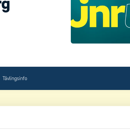
rg
Tävlingsinfo
venska Juniortouren Division