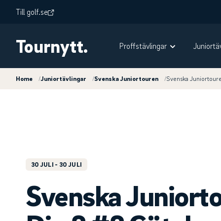
Till golf.se
Tournytt.
Proffstävlingar
Juniortä
Home
/
Juniortävlingar
/
Svenska Juniortouren
/
Svenska Juniortour
30 JULI
- 30 JULI
Svenska Juniort