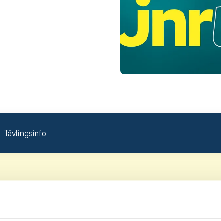
Tävlingsinfo
venska Juniortouren Division