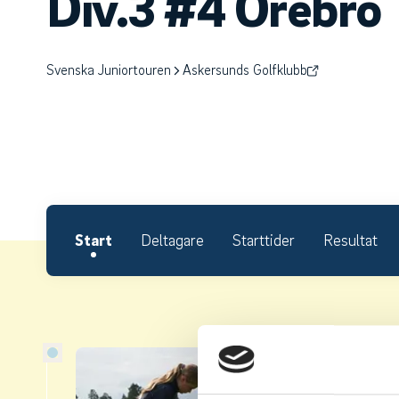
Div.3 #4 Örebro
Svenska Juniortouren
Askersunds Golfklubb
Start
Deltagare
Starttider
Resultat
Om S