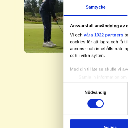
3.​
Samtycke
Svenska 
fyra nivå
Ansvarsfull användning av d
Handicap
Vi och
våra 1022 partners
be
​Läs me
cookies för att lagra och få t
annons- och innehållsmätning
och i vilka syften.
Med din tillåtelse skulle vi äve
Samla in information om 
Identifiera din enhet gen
Samtyckesval
Ta reda på mer om hur dina pe
Nödvändig
eller dra tillbaka ditt samtyc
Vi använder enhetsidentifierar
sociala medier och analysera 
till de sociala medier och a
Avvisa