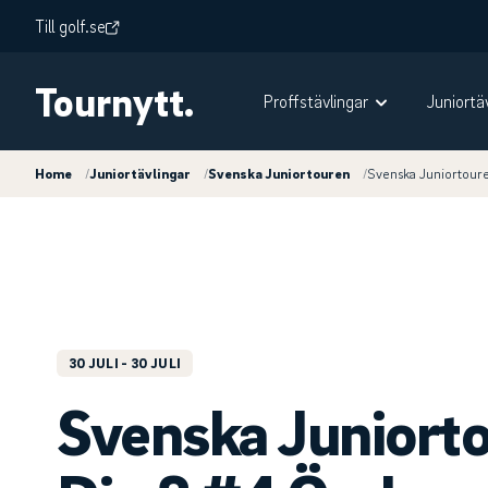
Till golf.se
Tournytt.
Proffstävlingar
Juniortä
Home
/
Juniortävlingar
/
Svenska Juniortouren
/
Svenska Juniortour
30 JULI
- 30 JULI
Svenska Juniort