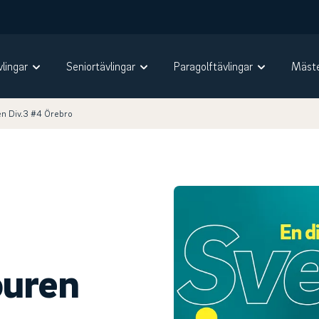
vlingar
Seniortävlingar
Paragolftävlingar
Mäste
en Div.3 #4 Örebro
ouren