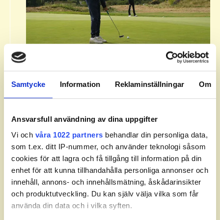
Om Svenska Juniortouren Division
3.​
Samtycke
Information
Reklaminställningar
Om
Svenska Juniortouren Division 3 är den första
av tourens fyra nivåer: division 3, division 2,
division 1 och elit. Handicapgränsen är 30,0
Ansvarsfull användning av dina uppgifter
för pojkar och flickor.​
Vi och
våra 1022 partners
behandlar din personliga data,
som t.ex. ditt IP-nummer, och använder teknologi såsom
​Läs mer om Svenska Juniortouren och dess
cookies för att lagra och få tillgång till information på din
divisioner.
enhet för att kunna tillhandahålla personliga annonser och
innehåll, annons- och innehållsmätning, åskådarinsikter
och produktutveckling. Du kan själv välja vilka som får
använda din data och i vilka syften.