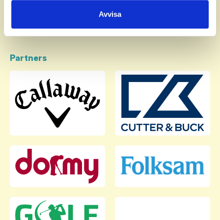
samlat in när du har använt deras tjänster.
Avvisa
Partners