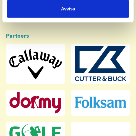
samlat in när du har använt deras tjänster.
Avvisa
Partners