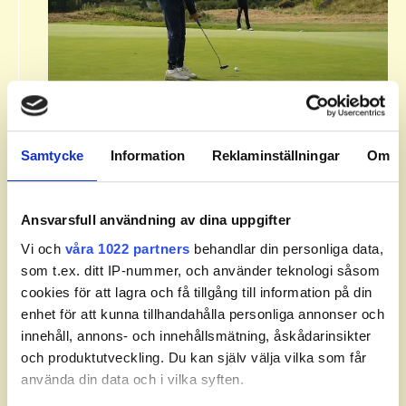
Om Svenska Juniortouren Division
3.​
Samtycke
Information
Reklaminställningar
Om
Svenska Juniortouren Division 3 är den första
av tourens fyra nivåer: division 3, division 2,
division 1 och elit. Handicapgränsen är 30,0
Ansvarsfull användning av dina uppgifter
för pojkar och flickor.​
Vi och
våra 1022 partners
behandlar din personliga data,
som t.ex. ditt IP-nummer, och använder teknologi såsom
​Läs mer om Svenska Juniortouren och dess
cookies för att lagra och få tillgång till information på din
divisioner.
enhet för att kunna tillhandahålla personliga annonser och
innehåll, annons- och innehållsmätning, åskådarinsikter
och produktutveckling. Du kan själv välja vilka som får
använda din data och i vilka syften.