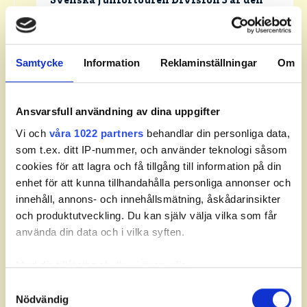
Svenska Juniortouren Division 3 är den
första av tourens fyra nivåer:
division 3,
division 2 och division 1 och elit.
Handicapgränsen är 30,0 för pojkar och
Samtycke
Information
Reklaminställningar
Om
flickor.
Läs mer om Svenska Juniortouren och dess
Ansvarsfull användning av dina uppgifter
divisioner.
Vi och
våra 1022 partners
behandlar din personliga data,
som t.ex. ditt IP-nummer, och använder teknologi såsom
cookies för att lagra och få tillgång till information på din
enhet för att kunna tillhandahålla personliga annonser och
innehåll, annons- och innehållsmätning, åskådarinsikter
Leaderboard.
och produktutveckling. Du kan själv välja vilka som får
använda din data och i vilka syften.
Med din tillåtelse skulle vi även vilja:
Pos
Namn
Samla in information om din geografiska plats som
Samtyckesval
Nödvändig
kan ha en noggrannhet på upp till flera meter
1
SJÖBERG, Olle
+
3