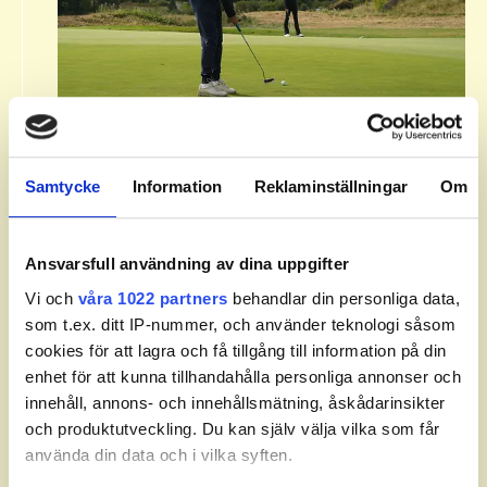
Om Svenska Juniortouren Division
3.​
Samtycke
Information
Reklaminställningar
Om
Svenska Juniortouren Division 3 är den första
av tourens fyra nivåer: division 3, division 2,
division 1 och elit. Handicapgränsen är 30,0
Ansvarsfull användning av dina uppgifter
för pojkar och flickor.​
Vi och
våra 1022 partners
behandlar din personliga data,
som t.ex. ditt IP-nummer, och använder teknologi såsom
​Läs mer om Svenska Juniortouren och dess
cookies för att lagra och få tillgång till information på din
divisioner.
enhet för att kunna tillhandahålla personliga annonser och
innehåll, annons- och innehållsmätning, åskådarinsikter
och produktutveckling. Du kan själv välja vilka som får
använda din data och i vilka syften.