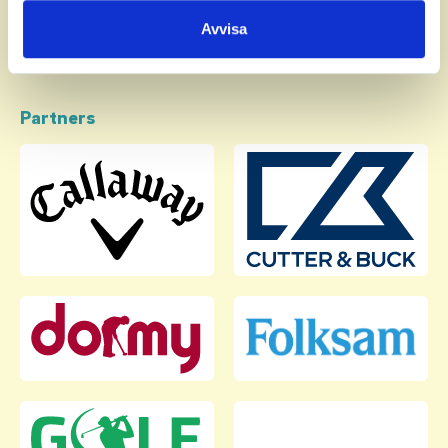
samlat in när du har använt deras tjänster.
Avvisa
Partners