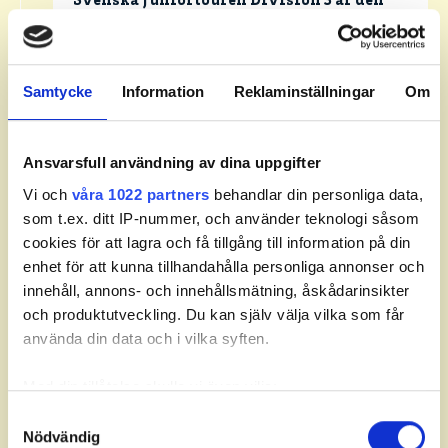
Svenska Juniortouren Division 3 är den
första av tourens fyra nivåer:
division 3,
division 2 och division 1 och elit.
Handicapgränsen är 30,0 för pojkar och
Samtycke
Information
Reklaminställningar
Om
flickor.
Läs mer om Svenska Juniortouren och dess
Ansvarsfull användning av dina uppgifter
divisioner.
Vi och
våra 1022 partners
behandlar din personliga data,
som t.ex. ditt IP-nummer, och använder teknologi såsom
cookies för att lagra och få tillgång till information på din
enhet för att kunna tillhandahålla personliga annonser och
innehåll, annons- och innehållsmätning, åskådarinsikter
Leaderboard.
och produktutveckling. Du kan själv välja vilka som får
använda din data och i vilka syften.
Med din tillåtelse skulle vi även vilja:
Pos
Namn
Samla in information om din geografiska plats som
Samtyckesval
Nödvändig
kan ha en noggrannhet på upp till flera meter
1
STOLTH, Lucas
-1