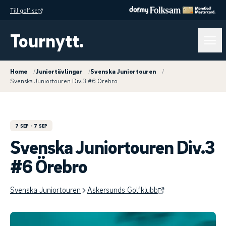
Till golf.se
Tournytt.
Home
/
Juniortävlingar
/
Svenska Juniortouren
/
Svenska Juniortouren Div.3 #6 Örebro
7 SEP
- 7 SEP
Svenska Juniortouren Div.3
#6 Örebro
Svenska Juniortouren
Askersunds Golfklubb