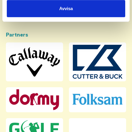
samlat in när du har använt deras tjänster.
Avvisa
Partners