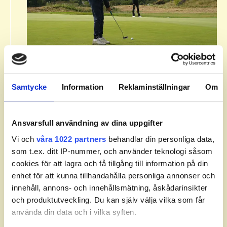
Om Svenska Juniortouren Division
3.​
Samtycke
Information
Reklaminställningar
Om
Svenska Juniortouren Division 3 är den första
av tourens fyra nivåer: division 3, division 2,
division 1 och elit. Handicapgränsen är 30,0
Ansvarsfull användning av dina uppgifter
för pojkar och flickor.​
Vi och
våra 1022 partners
behandlar din personliga data,
som t.ex. ditt IP-nummer, och använder teknologi såsom
​Läs mer om Svenska Juniortouren och dess
cookies för att lagra och få tillgång till information på din
divisioner.
enhet för att kunna tillhandahålla personliga annonser och
innehåll, annons- och innehållsmätning, åskådarinsikter
och produktutveckling. Du kan själv välja vilka som får
använda din data och i vilka syften.