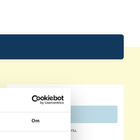
Leaderboard.
Pos
Namn
Om
Inga resultat tillgängliga ännu.