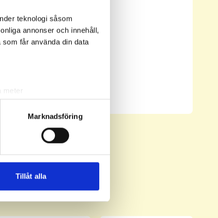
änder teknologi såsom
rsonliga annonser och innehåll,
a som får använda din data
Senast uppdaterad:
04:32
a meter
Se full leaderboard
k)
ljsektionen
. Du kan ändra
Marknadsföring
andahålla funktioner för
n information från din enhet
 tur kombinera informationen
Tillåt alla
deras tjänster.