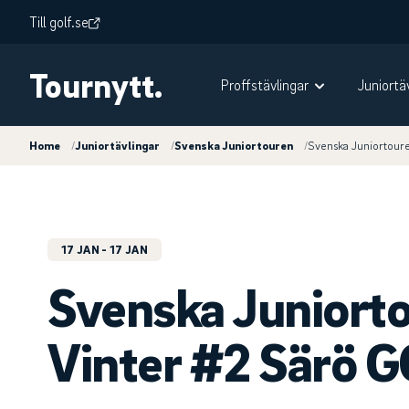
Till golf.se
Tournytt.
Proffstävlingar
Juniortä
Home
/
Juniortävlingar
/
Svenska Juniortouren
/
Svenska Juniortour
17 JAN
- 17 JAN
Svenska Juniort
Vinter #2 Särö G