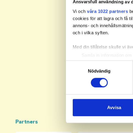
Ansvarsfull användning av d
Vi och
våra 1022 partners
be
cookies för att lagra och få t
annons- och innehållsmätning
och i vilka syften.
Med din tillåtelse skulle vi äve
Samla in information om 
Identifiera din enhet gen
Samtyckesval
Ta reda på mer om hur dina pe
Nödvändig
eller dra tillbaka ditt samtyc
Vi använder enhetsidentifierar
sociala medier och analysera 
till de sociala medier och a
Avvisa
med annan information som du 
Partners