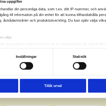
ina uppgifter
handlar din personliga data, som t.ex. ditt IP-nummer, och anv
illgång till information på din enhet för att kunna tillhandahålla pe
, åskådarinsikter och produktutveckling. Du kan själv välja vilk
n vilja:
din geografiska plats som kan ha en noggrannhet på upp till fler
om att aktivt skanna den för specifika kännetecken (fingeravtryc
rsonliga uppgifter behandlas och ställ in dina preferenser i
deta
Inställningar
Statistik
ke när som helst från cookie-förklaringen.
e för att anpassa innehållet och annonserna till användarna, tillh
vår trafik. Vi vidarebefordrar även sådana identifierare och anna
nnons- och analysföretag som vi samarbetar med. Dessa kan i sin
Tillåt urval
har tillhandahållit eller som de har samlat in när du har använt 