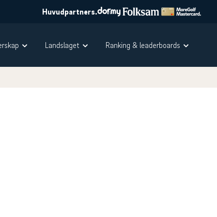
Huvudpartners.
rskap
Landslaget
Ranking & leaderboards