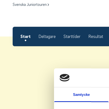
Svenska Juniortouren
Start
Deltagare
Starttider
Resultat
Samtycke