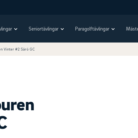
vlingar
Seniortävlingar
Paragolftävlingar
Mäste
en Vinter #2 Särö GC
ouren
C