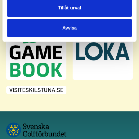
Dessa kan i sin tur kombinera informationen med annan
Tillåt urval
information som du har tillhandahållit eller som de har
samlat in när du har använt deras tjänster.
Avvisa