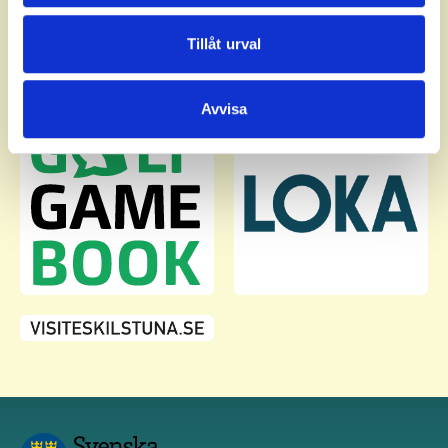
annons- och analysföretag som vi samarbetar med.
Dessa kan i sin tur kombinera informationen med annan
Tillåt urval
information som du har tillhandahållit eller som de har
samlat in när du har använt deras tjänster.
Avvisa