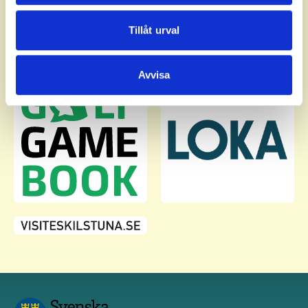
annons- och analysföretag som vi samarbetar med.
Dessa kan i sin tur kombinera informationen med annan
Tillåt urval
information som du har tillhandahållit eller som de har
samlat in när du har använt deras tjänster.
Avvisa