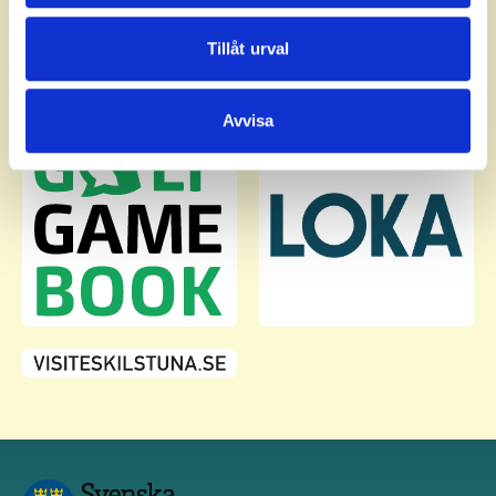
annons- och analysföretag som vi samarbetar med.
Dessa kan i sin tur kombinera informationen med annan
Tillåt urval
information som du har tillhandahållit eller som de har
samlat in när du har använt deras tjänster.
Avvisa