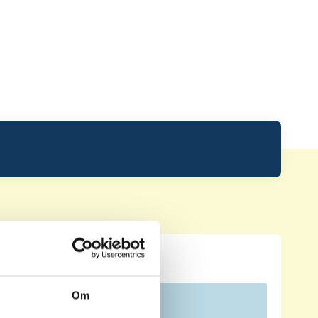
Leaderboard.
Om
Pos
Namn