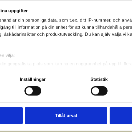
ina uppgifter
handlar din personliga data, som t.ex. ditt IP-nummer, och anv
illgång till information på din enhet för att kunna tillhandahålla pe
, åskådarinsikter och produktutveckling. Du kan själv välja vilk
n vilja:
din geografiska plats som kan ha en noggrannhet på upp till fler
om att aktivt skanna den för specifika kännetecken (fingeravtryc
rsonliga uppgifter behandlas och ställ in dina preferenser i
deta
Inställningar
Statistik
ke när som helst från cookie-förklaringen.
e för att anpassa innehållet och annonserna till användarna, tillh
vår trafik. Vi vidarebefordrar även sådana identifierare och anna
nnons- och analysföretag som vi samarbetar med. Dessa kan i sin
Tillåt urval
har tillhandahållit eller som de har samlat in när du har använt 