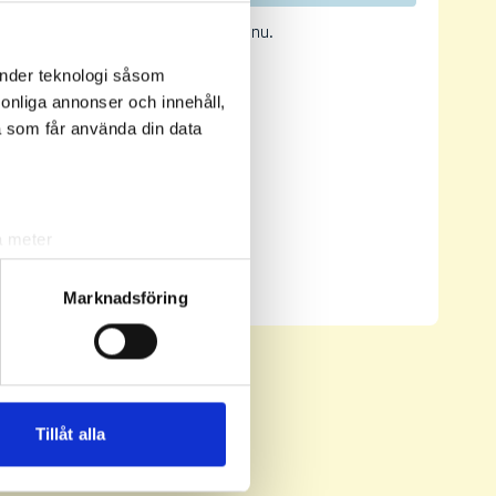
Inga resultat tillgängliga ännu.
änder teknologi såsom
rsonliga annonser och innehåll,
a som får använda din data
a meter
Senast uppdaterad:
01:18
k)
Se full leaderboard
ljsektionen
. Du kan ändra
Marknadsföring
andahålla funktioner för
n information från din enhet
 tur kombinera informationen
Tillåt alla
deras tjänster.