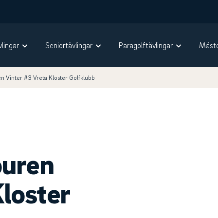
vlingar
Seniortävlingar
Paragolftävlingar
Mäste
n Vinter #3 Vreta Kloster Golfklubb
ouren
Kloster