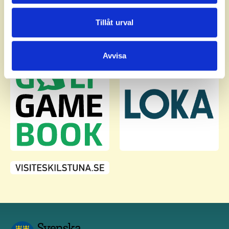
annons- och analysföretag som vi samarbetar med.
Dessa kan i sin tur kombinera informationen med annan
Tillåt urval
information som du har tillhandahållit eller som de har
samlat in när du har använt deras tjänster.
Avvisa