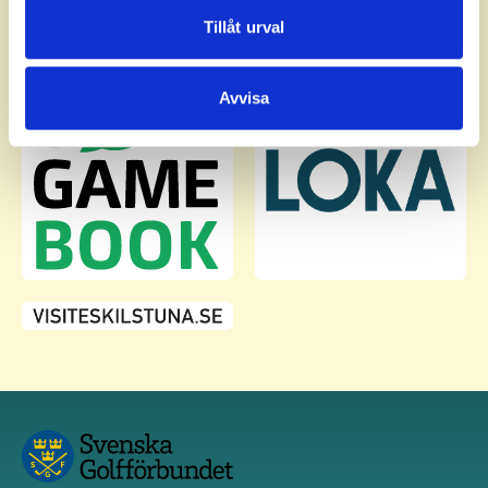
Dessa kan i sin tur kombinera informationen med annan
Tillåt urval
information som du har tillhandahållit eller som de har
samlat in när du har använt deras tjänster.
Avvisa