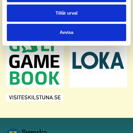
annons- och analysföretag som vi samarbetar med.
Dessa kan i sin tur kombinera informationen med annan
Tillåt urval
information som du har tillhandahållit eller som de har
samlat in när du har använt deras tjänster.
Avvisa