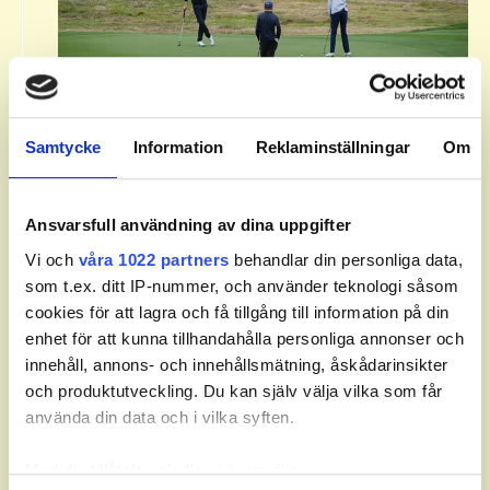
Om Svenska Juniortouren Division
Samtycke
Information
Reklaminställningar
Om
1.​
Svenska Juniortouren Division 1 är den tredje
Ansvarsfull användning av dina uppgifter
och näst högsta av tourens fyra nivåer:
division 3, division 2, division 1 och elit.
Vi och
våra 1022 partners
behandlar din personliga data,
som t.ex. ditt IP-nummer, och använder teknologi såsom
Tävlingen ingår i SGF Golf Ranking och World
cookies för att lagra och få tillgång till information på din
Amateur Golf Ranking. Handicapgräsen är 6,0
enhet för att kunna tillhandahålla personliga annonser och
för pojkar och 10,0 för flickor.
innehåll, annons- och innehållsmätning, åskådarinsikter
Läs mer om Svenska Juniortouren och dess
och produktutveckling. Du kan själv välja vilka som får
divisioner.
använda din data och i vilka syften.
Med din tillåtelse skulle vi även vilja: