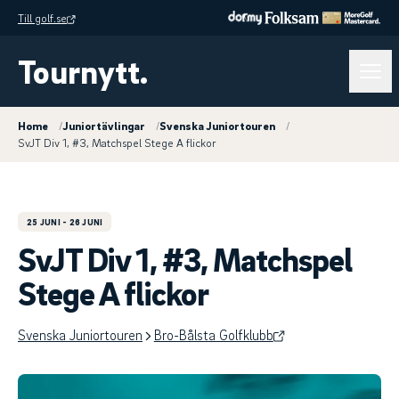
Till golf.se
Tournytt.
Home
/
Juniortävlingar
/
Svenska Juniortouren
/
SvJT Div 1, #3, Matchspel Stege A flickor
25 JUNI
- 26 JUNI
SvJT Div 1, #3, Matchspel
Stege A flickor
Svenska Juniortouren
Bro-Bålsta Golfklubb