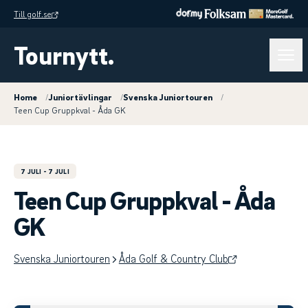
Till golf.se
Tournytt.
Home
/
Juniortävlingar
/
Svenska Juniortouren
/
Teen Cup Gruppkval - Åda GK
7 JULI
- 7 JULI
Teen Cup Gruppkval - Åda
GK
Svenska Juniortouren
Åda Golf & Country Club