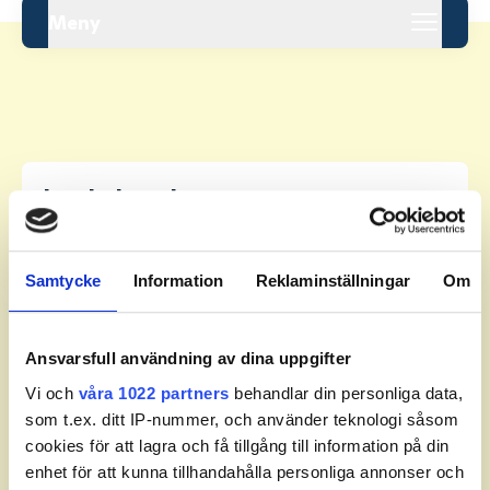
Meny
Leaderboard.
Samtycke
Information
Reklaminställningar
Om
Pos
Namn
Ansvarsfull användning av dina uppgifter
1
ÖRNEBJÄR, Vincent
+
6
Vi och
våra 1022 partners
behandlar din personliga data,
2
EKSTRÖM SÖDERSTRÖM, Albin
+
19
som t.ex. ditt IP-nummer, och använder teknologi såsom
cookies för att lagra och få tillgång till information på din
enhet för att kunna tillhandahålla personliga annonser och
3
THOMSEN, Julian
+
21