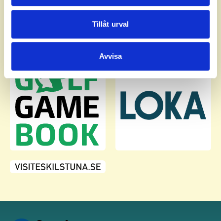
annons- och analysföretag som vi samarbetar med.
Dessa kan i sin tur kombinera informationen med annan
Tillåt urval
information som du har tillhandahållit eller som de har
samlat in när du har använt deras tjänster.
Avvisa