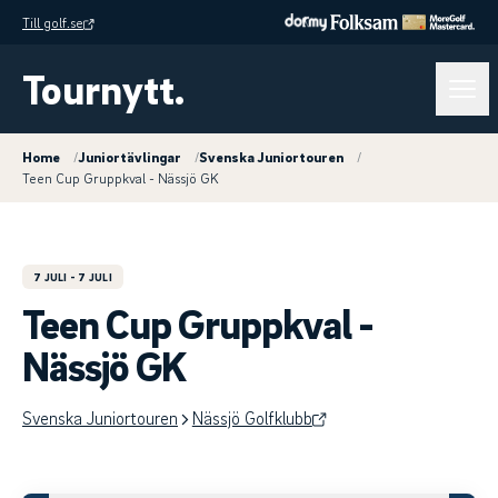
Till golf.se
Tournytt.
Home
/
Juniortävlingar
/
Svenska Juniortouren
/
Teen Cup Gruppkval - Nässjö GK
7 JULI
- 7 JULI
Teen Cup Gruppkval -
Nässjö GK
Svenska Juniortouren
Nässjö Golfklubb