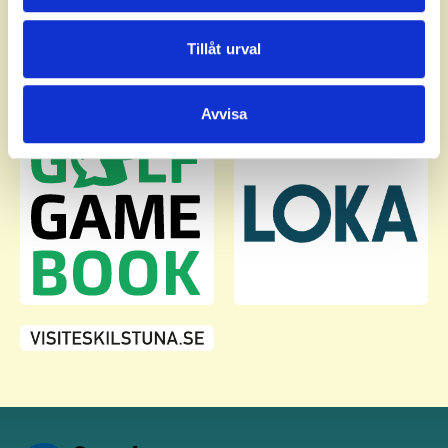
annons- och analysföretag som vi samarbetar med.
Dessa kan i sin tur kombinera informationen med annan
Tillåt urval
information som du har tillhandahållit eller som de har
samlat in när du har använt deras tjänster.
Avvisa