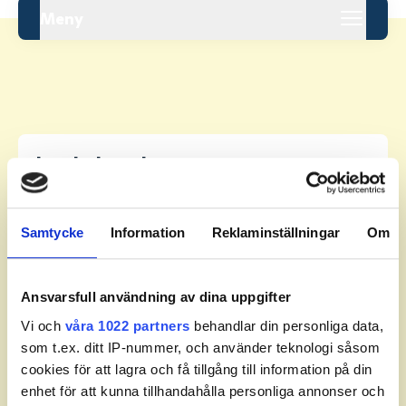
Meny
Leaderboard.
Samtycke
Information
Reklaminställningar
Om
Pos
Namn
1
ENGELKE, William
+
8
Ansvarsfull användning av dina uppgifter
Vi och
våra 1022 partners
behandlar din personliga data,
2
HUGOSSON, Pelle
+
14
som t.ex. ditt IP-nummer, och använder teknologi såsom
cookies för att lagra och få tillgång till information på din
3
STOLTZ, Willmer
+
18
enhet för att kunna tillhandahålla personliga annonser och