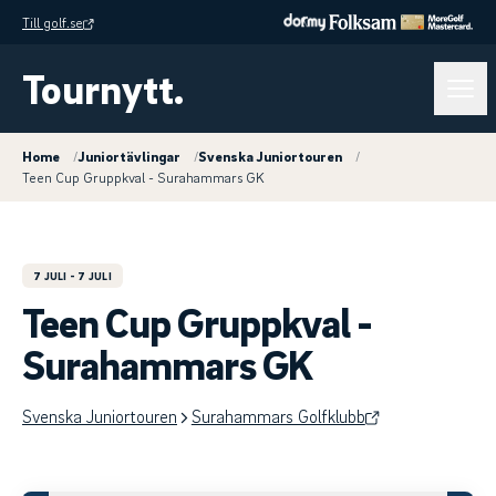
Till golf.se
Tournytt.
Home
/
Juniortävlingar
/
Svenska Juniortouren
/
Teen Cup Gruppkval - Surahammars GK
7 JULI
- 7 JULI
Teen Cup Gruppkval -
Surahammars GK
Svenska Juniortouren
Surahammars Golfklubb