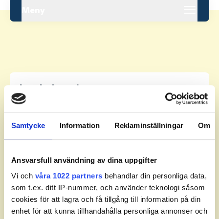
Meny
Leaderboard.
Samtycke
Information
Reklaminställningar
Om
Pos
Namn
1
LILJEKVIST, Melker
+
9
Ansvarsfull användning av dina uppgifter
Vi och
våra 1022 partners
behandlar din personliga data,
2
WÄSTBORN, Oliver
+
17
som t.ex. ditt IP-nummer, och använder teknologi såsom
cookies för att lagra och få tillgång till information på din
3
LUNDH, Axel
+
22
enhet för att kunna tillhandahålla personliga annonser och