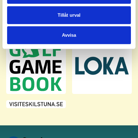
annons- och analysföretag som vi samarbetar med.
Dessa kan i sin tur kombinera informationen med annan
Tillåt urval
information som du har tillhandahållit eller som de har
samlat in när du har använt deras tjänster.
Avvisa