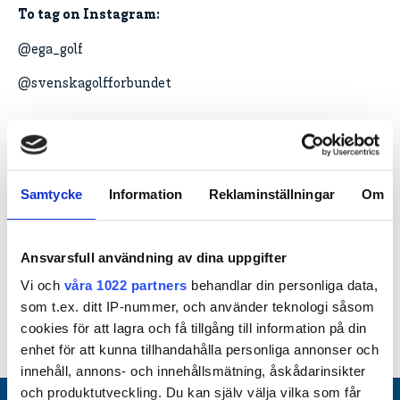
To tag on Instagram:
@ega_golf
@svenskagolfforbundet
Hjälpte den här informationen dig?
Samtycke
Information
Reklaminställningar
Om
Ditt svar hjälper oss att förbättra vår hemsida.
Ansvarsfull användning av dina uppgifter
Ja
Nej
Vi och
våra 1022 partners
behandlar din personliga data,
som t.ex. ditt IP-nummer, och använder teknologi såsom
Sidan publicerades 2025-06-23
cookies för att lagra och få tillgång till information på din
enhet för att kunna tillhandahålla personliga annonser och
innehåll, annons- och innehållsmätning, åskådarinsikter
och produktutveckling. Du kan själv välja vilka som får