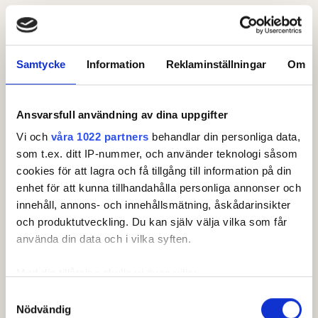
Leaderboard.
Samtycke
Information
Reklaminställningar
Om
Pos
Namn
1
1
MÜNTZING, Anette
+
33
Ansvarsfull användning av dina uppgifter
2
1
BIRKE, Christina
+
39
Vi och
våra 1022 partners
behandlar din personliga data,
som t.ex. ditt IP-nummer, och använder teknologi såsom
3
JACOBSSON, Ann
+
53
cookies för att lagra och få tillgång till information på din
enhet för att kunna tillhandahålla personliga annonser och
4
JÖNSSON, Kristina
+
54
innehåll, annons- och innehållsmätning, åskådarinsikter
5
WAGNERYD, Agneta
+
60
och produktutveckling. Du kan själv välja vilka som får
Visa fler
använda din data och i vilka syften.
Senast uppdaterad:
04:24
Med din tillåtelse skulle vi även vilja:
Se full leaderboard
Samla in information om din geografiska plats som
Samtyckesval
Nödvändig
kan ha en noggrannhet på upp till flera meter