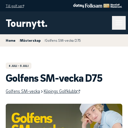
Till golf.se
Tournytt.
Home
/
Mästerskap
/
Golfens SM-vecka D75
4 JULI
- 5 JULI
Golfens SM-vecka D75
Golfens SM-vecka
Köpings Golfklubb