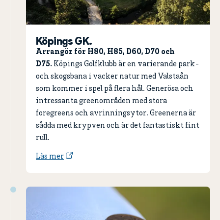
Köpings GK.
Arrangör för H80, H85, D60, D70 och
D75.
Köpings Golfklubb är en varierande park-
och skogsbana i vacker natur med Valstaån
som kommer i spel på flera hål. Generösa och
intressanta greenområden med stora
foregreens och avrinningsytor. Greenerna är
sådda med krypven och är det fantastiskt fint
rull.
Läs mer