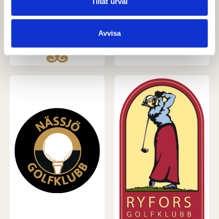
Dessa kan i sin tur kombinera informationen med annan
Tillåt urval
information som du har tillhandahållit eller som de har
samlat in när du har använt deras tjänster.
Avvisa