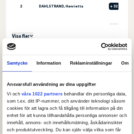
2
DAHLSTRAND, Henrietta
+
32
3
LINDBERG GAHNSHAG, Halle
+
45
Visa fler
Senast uppdaterad:
13:09
Se full leaderboard
Samtycke
Information
Reklaminställningar
Om
Ansvarsfull användning av dina uppgifter
Vi och
våra 1022 partners
behandlar din personliga data,
som t.ex. ditt IP-nummer, och använder teknologi såsom
Arrangörsklubbar
cookies för att lagra och få tillgång till information på din
enhet för att kunna tillhandahålla personliga annonser och
innehåll, annons- och innehållsmätning, åskådarinsikter
och produktutveckling. Du kan själv välja vilka som får