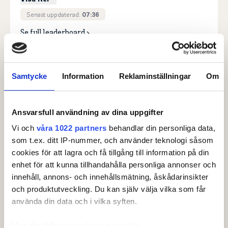
Senast uppdaterad:
07:36
Se full leaderboard
Samtycke
Information
Reklaminställningar
Om
Ansvarsfull användning av dina uppgifter
Arrangörsklubbar
Vi och
våra 1022 partners
behandlar din personliga data,
som t.ex. ditt IP-nummer, och använder teknologi såsom
cookies för att lagra och få tillgång till information på din
enhet för att kunna tillhandahålla personliga annonser och
innehåll, annons- och innehållsmätning, åskådarinsikter
och produktutveckling. Du kan själv välja vilka som får
använda din data och i vilka syften.
Med din tillåtelse skulle vi även vilja: