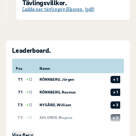
Tävlingsvillkor.
Ladda ner tävlingsvillkoren.
Leaderboard.
Pos
Namn
T1
12
RÖNNBERG, Jörgen
+
1
T1
12
RÖNNBERG, Rasmus
+
1
T3
12
NYGÅRD, William
+
3
T3
12
AHLGREN, Magnus
+
3
T3
12
BLOMQVIST, Johan
+
3
Visa fler