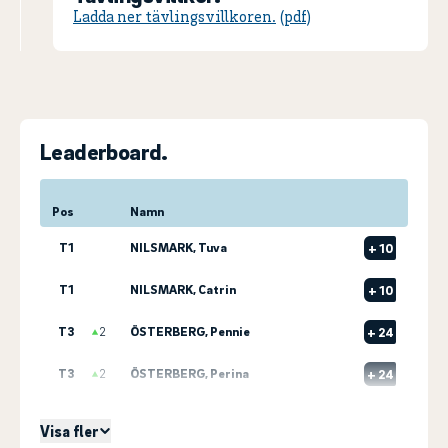
Ladda ner tävlingsvillkoren.
Leaderboard.
Pos
Namn
T1
NILSMARK, Tuva
+
10
T1
NILSMARK, Catrin
+
10
T3
2
ÖSTERBERG, Pennie
+
24
T3
2
ÖSTERBERG, Perina
+
24
T5
2
ÖJESKÄR, Lotta
+
27
Visa fler