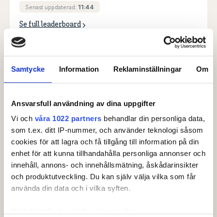
Senast uppdaterad:
11:44
Se full leaderboard
Samtycke
Information
Reklaminställningar
Om
Arrangörsklubbar
Ansvarsfull användning av dina uppgifter
Vi och
våra 1022 partners
behandlar din personliga data,
som t.ex. ditt IP-nummer, och använder teknologi såsom
cookies för att lagra och få tillgång till information på din
enhet för att kunna tillhandahålla personliga annonser och
innehåll, annons- och innehållsmätning, åskådarinsikter
och produktutveckling. Du kan själv välja vilka som får
använda din data och i vilka syften.
Med din tillåtelse skulle vi även vilja: