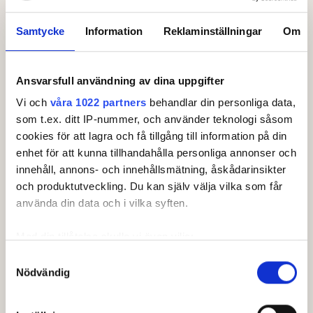
Samtycke
Information
Reklaminställningar
Om
Ansvarsfull användning av dina uppgifter
Leaderboard.
Vi och
våra 1022 partners
behandlar din personliga data,
som t.ex. ditt IP-nummer, och använder teknologi såsom
Pos
Namn
cookies för att lagra och få tillgång till information på din
enhet för att kunna tillhandahålla personliga annonser och
Inga resultat tillgängliga ännu.
innehåll, annons- och innehållsmätning, åskådarinsikter
och produktutveckling. Du kan själv välja vilka som får
använda din data och i vilka syften.
Med din tillåtelse skulle vi även vilja:
Samla in information om din geografiska plats som
Samtyckesval
Nödvändig
kan ha en noggrannhet på upp till flera meter
Visa fler
Identifiera din enhet genom att aktivt skanna den för
Senast uppdaterad:
19:25
specifika kännetecken (fingeravtryck)