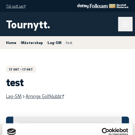
Till golf.se
Tournytt.
Home
/
Mästerskap
/
Lag-SM
/
test
17 OKT
- 17 OKT
test
Lag-SM
Arninge Golfklubb
Meny