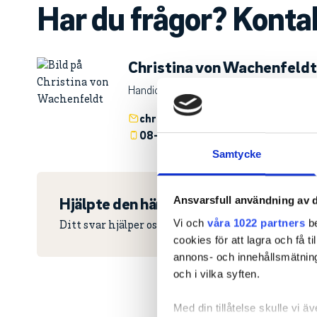
Har du frågor? Konta
Christina von Wachenfeldt
Handicap, banvärdering och tävling
christina.von.wachenfeldt@golf.s
08-622 15 30
Samtycke
Hjälpte den här informationen dig?
Ansvarsfull användning av d
Vi och
våra 1022 partners
be
Ditt svar hjälper oss att förbättra vår hemsida.
cookies för att lagra och få t
annons- och innehållsmätning
och i vilka syften.
Med din tillåtelse skulle vi äve