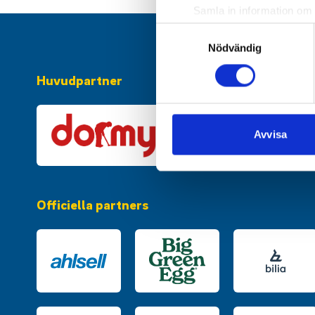
Samla in information om 
Identifiera din enhet gen
Samtyckesval
Ta reda på mer om hur dina pe
Nödvändig
eller dra tillbaka ditt samtyc
Huvudpartner
Vi använder enhetsidentifierar
sociala medier och analysera 
till de sociala medier och a
Avvisa
med annan information som du 
Officiella partners