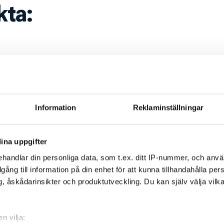
kta:
e
Information
Reklaminställningar
ina uppgifter
Ja
Nej
handlar din personliga data, som t.ex. ditt IP-nummer, och anv
illgång till information på din enhet för att kunna tillhandahålla pe
, åskådarinsikter och produktutveckling. Du kan själv välja vilk
Sidan publicerades 2025-06-10
n vilja: