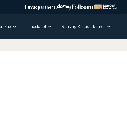
Huvudpartners.
rskap
Landslaget
Ranking & leaderboards