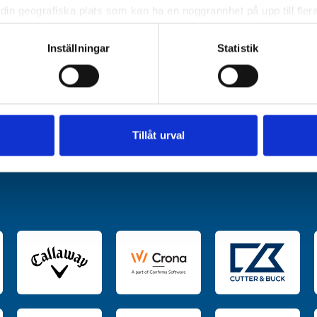
din geografiska plats som kan ha en noggrannhet på upp till fler
om att aktivt skanna den för specifika kännetecken (fingeravtryc
rsonliga uppgifter behandlas och ställ in dina preferenser i
deta
Inställningar
Statistik
ke när som helst från cookie-förklaringen.
e för att anpassa innehållet och annonserna till användarna, tillh
vår trafik. Vi vidarebefordrar även sådana identifierare och anna
nnons- och analysföretag som vi samarbetar med. Dessa kan i sin
Tillåt urval
har tillhandahållit eller som de har samlat in när du har använt 