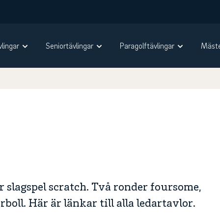
vlingar
Seniortävlingar
Paragolftävlingar
Mäste
r slagspel scratch. Två ronder foursome,
oll. Här är länkar till alla ledartavlor.