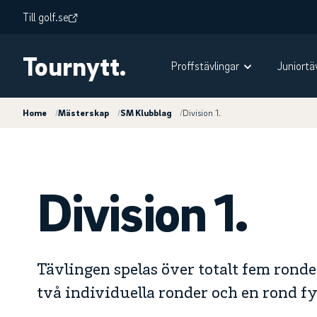
Till golf.se
Tournytt.
Proffstävlingar
Juniortä
Home
/
Mästerskap
/
SM Klubblag
/
Division 1.
Division 1.
Tävlingen spelas över totalt fem ronde
två individuella ronder och en rond fyrb