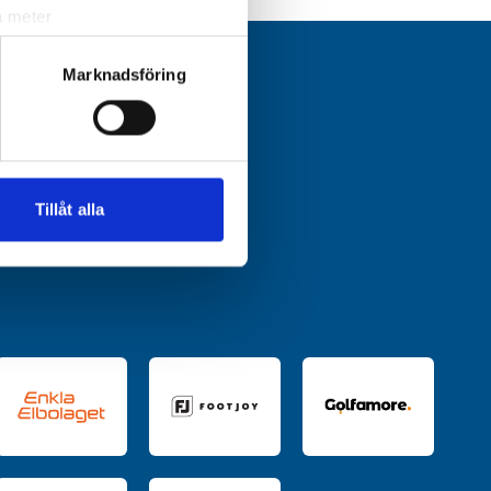
a meter
k)
ljsektionen
. Du kan ändra
Marknadsföring
andahålla funktioner för
n information från din enhet
 tur kombinera informationen
Tillåt alla
deras tjänster.