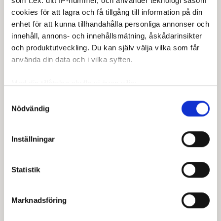
som t.ex. ditt IP-nummer, och använder teknologi såsom
cookies för att lagra och få tillgång till information på din
enhet för att kunna tillhandahålla personliga annonser och
innehåll, annons- och innehållsmätning, åskådarinsikter
och produktutveckling. Du kan själv välja vilka som får
använda din data och i vilka syften.
Med din tillåtelse skulle vi även vilja:
Samla in information om din geografiska plats som
Samtyckesval
Nödvändig
kan ha en noggrannhet på upp till flera meter
Identifiera din enhet genom att aktivt skanna den för
specifika kännetecken (fingeravtryck)
Inställningar
Ta reda på mer om hur dina personliga uppgifter
behandlas och ställ in dina preferenser i
detaljsektionen
.
Statistik
Du kan ändra eller dra tillbaka ditt samtycke när som
helst från cookie-förklaringen.
Marknadsföring
Vi använder enhetsidentifierare för att anpassa innehållet
och annonserna till användarna, tillhandahålla funktioner