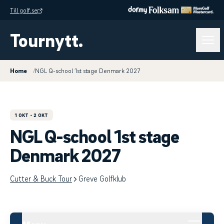
Till golf.se
Tournytt.
Home
/
NGL Q-school 1st stage Denmark 2027
1 OKT
- 2 OKT
NGL Q-school 1st stage
Denmark 2027
Cutter & Buck Tour
Greve Golfklub