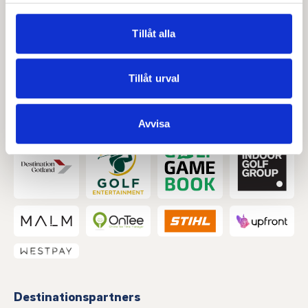
för sociala medier och analysera vår trafik. Vi
vidarebefordrar även sådana identifierare och annan
Tillåt alla
information från din enhet till de sociala medier och
annons- och analysföretag som vi samarbetar med.
Dessa kan i sin tur kombinera informationen med annan
Tillåt urval
information som du har tillhandahållit eller som de har
samlat in när du har använt deras tjänster.
Kategoripartners
Avvisa
Destinationspartners